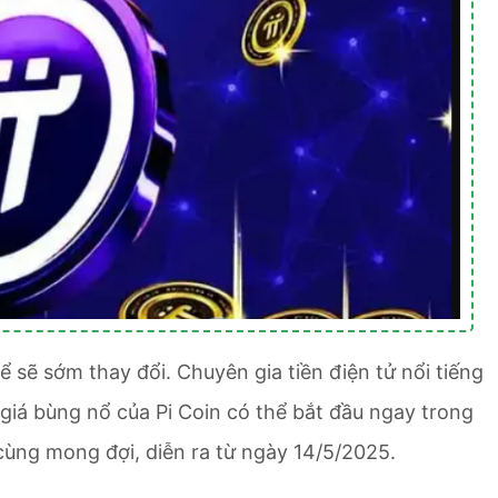
ể sẽ sớm thay đổi. Chuyên gia tiền điện tử nổi tiếng
 giá bùng nổ của Pi Coin có thể bắt đầu ngay trong
cùng mong đợi, diễn ra từ ngày 14/5/2025.