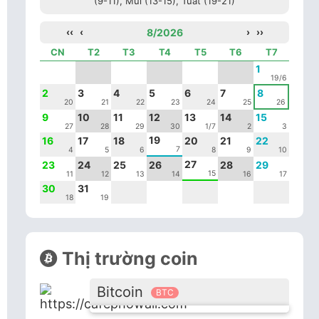
(9-11), Mùi (13-15), Tuất (19-21)
‹‹
‹
8/2026
›
››
CN
T2
T3
T4
T5
T6
T7
1
19/6
2
3
4
5
6
7
8
20
21
22
23
24
25
26
9
10
11
12
13
14
15
27
28
29
30
1/7
2
3
19
16
17
18
20
21
22
7
4
5
6
8
9
10
27
23
24
25
26
28
29
15
11
12
13
14
16
17
30
31
18
19
Thị trường coin
Bitcoin
BTC