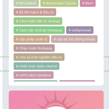
# BlockMesh
# Blocktower Capital
# Blum
# Bộ Kế hoạch & Đầu tư
# Cách kiếm tiền từ Airdrop
# Cách săn airdrop Nodepay
# cafephowall
# cấp phép quản lý
# câu lạc bộ chứng khoán
# Chạy node Nodepay
# chia sẻ kinh nghiệm đầu tư
# chiến lược delta-neutral
# chính sách sandbox
# chính sách tiền điện tử
# chính sách ưu đãi
# chứng khoán
# cơ hội đầu tư
# cơ hội và thách thức
# Coinbase Ventures