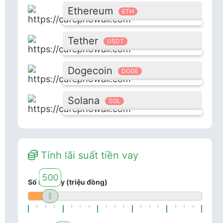
Ethereum
ETH
Tether
USDT
Dogecoin
DOGE
Solana
SOL
Tính lãi suất tiền vay
500
Số tiền vay (triệu đồng)