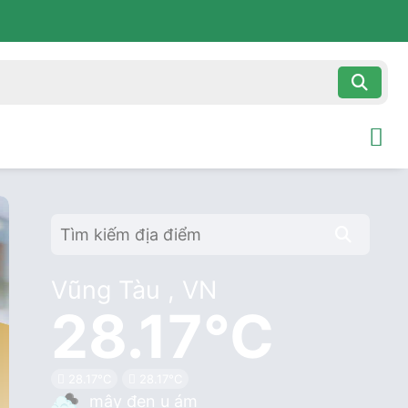
Vũng Tàu , VN
28.17°C
28.17°C
28.17°C
mây đen u ám