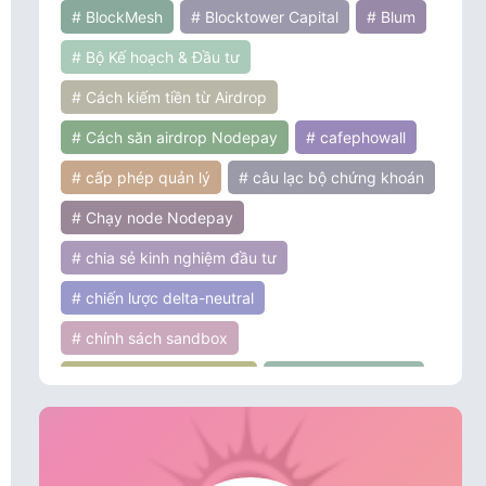
# BlockMesh
# Blocktower Capital
# Blum
# Bộ Kế hoạch & Đầu tư
# Cách kiếm tiền từ Airdrop
# Cách săn airdrop Nodepay
# cafephowall
# cấp phép quản lý
# câu lạc bộ chứng khoán
# Chạy node Nodepay
# chia sẻ kinh nghiệm đầu tư
# chiến lược delta-neutral
# chính sách sandbox
# chính sách tiền điện tử
# chính sách ưu đãi
# chứng khoán
# cơ hội đầu tư
# cơ hội và thách thức
# Coinbase Ventures