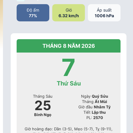
Độ ẩm
Gió
Áp suất
77%
6.32 km/h
1006 hPa
THÁNG 8 NĂM 2026
7
Thứ Sáu
Tháng Sáu
Ngày
Quý Sửu
25
Tháng
Ất Mùi
Giờ đầu
Nhâm Tý
Tiết
Lập thu
Bính Ngọ
PL:
2570
Giờ hoàng đạo: Dần (3-5), Mẹo (5-7), Tỵ (9-11),