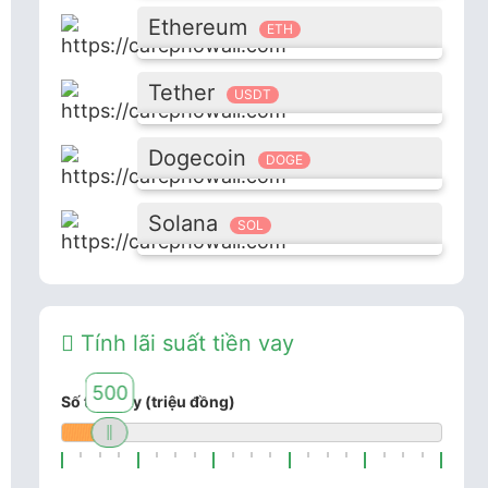
Ethereum
ETH
Tether
USDT
Dogecoin
DOGE
Solana
SOL
Tính lãi suất tiền vay
500
Số tiền vay (triệu đồng)