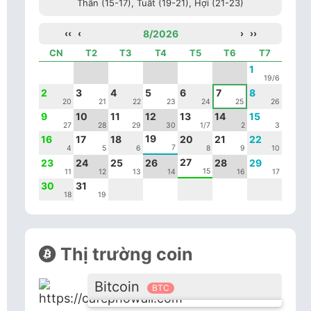
Thân (15-17), Tuất (19-21), Hợi (21-23)
‹‹
‹
8/2026
›
››
CN
T2
T3
T4
T5
T6
T7
1
19/6
2
3
4
5
6
7
8
20
21
22
23
24
25
26
9
10
11
12
13
14
15
27
28
29
30
1/7
2
3
19
16
17
18
20
21
22
7
4
5
6
8
9
10
27
23
24
25
26
28
29
15
11
12
13
14
16
17
30
31
18
19
Thị trường coin
Bitcoin
BTC