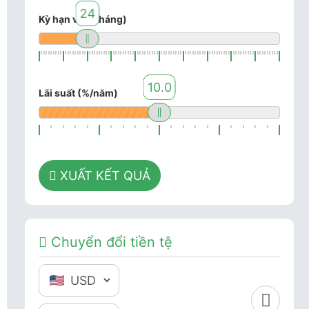
24
Kỳ hạn vay (tháng)
10.0
Lãi suất (%/năm)
XUẤT KẾT QUẢ
Chuyển đổi tiền tệ