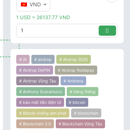
1 USD = 26137.77 VND
# AI
# airdrop
# Airdrop 2025
# Airdrop DePIN
# Airdrop Nodepay
# Airdrop Vũng Tàu
# Andrena
# Anthony Scaramucci
# băng thông
# bảo mật tiền điện tử
# bitcoin
# Bitcoin chống lạm phát
# blockchain
# Blockchain 3.0
# Blockchain Vũng Tàu