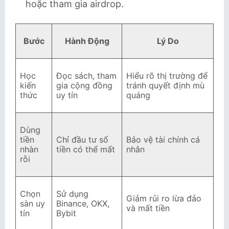
hoặc tham gia airdrop.
Bước
Hành Động
Lý Do
Học
Đọc sách, tham
Hiểu rõ thị trường để
kiến
gia cộng đồng
tránh quyết định mù
thức
uy tín
quáng
Dùng
tiền
Chỉ đầu tư số
Bảo vệ tài chính cá
nhàn
tiền có thể mất
nhân
rỗi
Chọn
Sử dụng
Giảm rủi ro lừa đảo
sàn uy
Binance, OKX,
và mất tiền
tín
Bybit