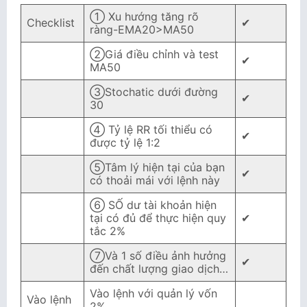
① Xu hướng tăng rõ
Checklist
✔
ràng-EMA20>MA50
②Giá điều chỉnh và test
✔
MA50
③Stochatic dưới đường
✔
30
④ Tỷ lệ RR tối thiểu có
✔
được tỷ lệ 1:2
⑤Tâm lý hiện tại của bạn
✔
có thoải mái với lệnh này
⑥ SỐ dư tài khoản hiện
tại có đủ để thực hiện quy
✔
tắc 2%
⑦Và 1 số điều ảnh hưởng
✔
đến chất lượng giao dịch…
Vào lệnh với quản lý vốn
Vào lệnh
2%