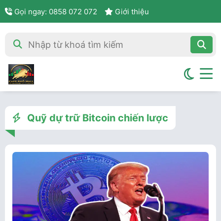
Gọi ngay: 0858 072 072
Giới thiệu
Quỹ dự trữ Bitcoin chiến lược