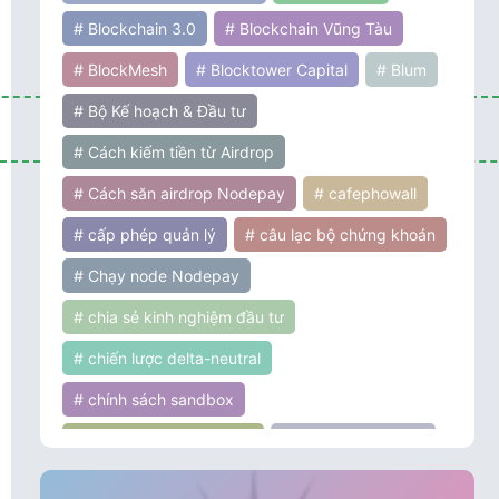
# Blockchain 3.0
# Blockchain Vũng Tàu
# BlockMesh
# Blocktower Capital
# Blum
# Bộ Kế hoạch & Đầu tư
# Cách kiếm tiền từ Airdrop
# Cách săn airdrop Nodepay
# cafephowall
# cấp phép quản lý
# câu lạc bộ chứng khoán
# Chạy node Nodepay
# chia sẻ kinh nghiệm đầu tư
# chiến lược delta-neutral
# chính sách sandbox
# chính sách tiền điện tử
# chính sách ưu đãi
# chứng khoán
# cơ hội đầu tư