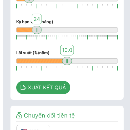
24
Kỳ hạn vay (tháng)
10.0
Lãi suất (%/năm)
XUẤT KẾT QUẢ
Chuyển đổi tiền tệ