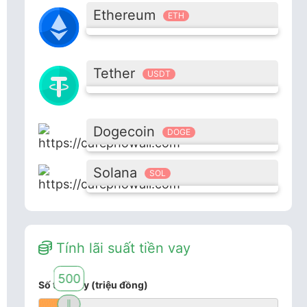
Ethereum
ETH
Tether
USDT
Dogecoin
DOGE
Solana
SOL
Tính lãi suất tiền vay
500
Số tiền vay (triệu đồng)