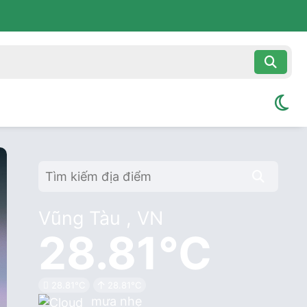
Vũng Tàu , VN
28.81°C
28.81°C
28.81°C
mưa nhẹ