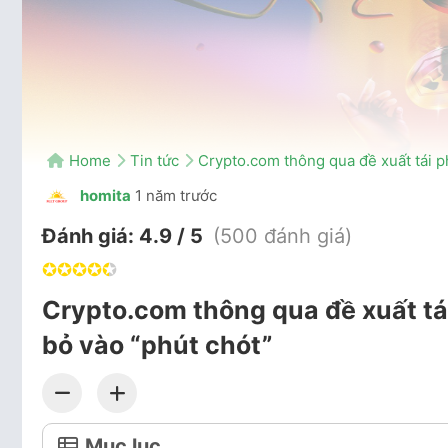
Home
Tin tức
Crypto.com thông qua đề xuất tái p
homita
1 năm trước
Đánh giá:
4.9 / 5
(500 đánh giá)
✪
✪
✪
✪
✪
Crypto.com thông qua đề xuất tá
bỏ vào “phút chót”
Mục lục