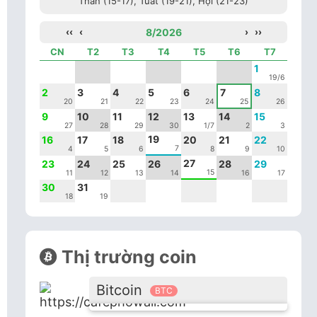
Thân (15-17), Tuất (19-21), Hợi (21-23)
‹‹
‹
8/2026
›
››
CN
T2
T3
T4
T5
T6
T7
1
19/6
2
3
4
5
6
7
8
20
21
22
23
24
25
26
9
10
11
12
13
14
15
27
28
29
30
1/7
2
3
19
16
17
18
20
21
22
7
4
5
6
8
9
10
27
23
24
25
26
28
29
15
11
12
13
14
16
17
30
31
18
19
Thị trường coin
Bitcoin
BTC