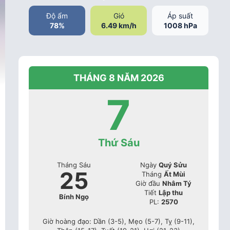
Độ ẩm
Gió
Áp suất
78%
6.49 km/h
1008 hPa
THÁNG 8 NĂM 2026
7
Thứ Sáu
Tháng Sáu
Ngày
Quý Sửu
25
Tháng
Ất Mùi
Giờ đầu
Nhâm Tý
Tiết
Lập thu
Bính Ngọ
PL:
2570
Giờ hoàng đạo: Dần (3-5), Mẹo (5-7), Tỵ (9-11),