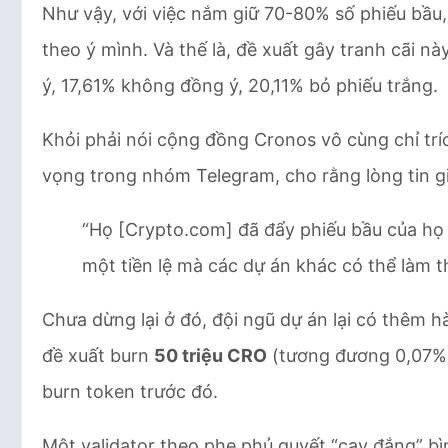
Như vậy, với việc nắm giữ 70-80% số phiếu bầu
theo ý mình. Và thế là, đề xuất gây tranh cãi 
ý, 17,61% không đồng ý, 20,11% bỏ phiếu trắng.
Khỏi phải nói cộng đồng Cronos vô cùng chỉ trí
vọng trong nhóm Telegram, cho rằng lòng tin g
“Họ [Crypto.com] đã đẩy phiếu bầu của họ 
một tiền lệ mà các dự án khác có thể làm t
Chưa dừng lại ở đó, đội ngũ dự án lại có thêm
đề xuất burn
50 triệu CRO
(tương đương 0,07% c
burn token trước đó.
Một validator theo phe phủ quyết “cay đắng” bì