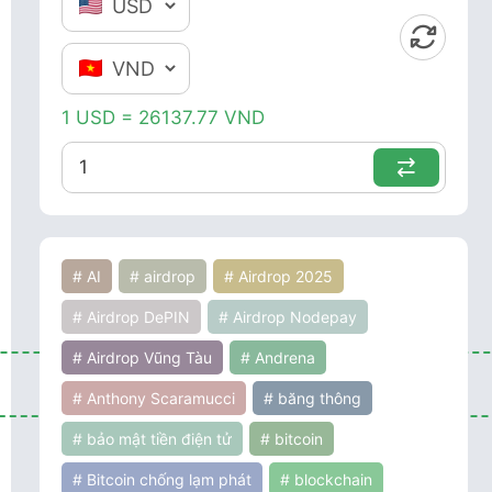
1 USD = 26137.77 VND
# AI
# airdrop
# Airdrop 2025
# Airdrop DePIN
# Airdrop Nodepay
# Airdrop Vũng Tàu
# Andrena
# Anthony Scaramucci
# băng thông
# bảo mật tiền điện tử
# bitcoin
# Bitcoin chống lạm phát
# blockchain