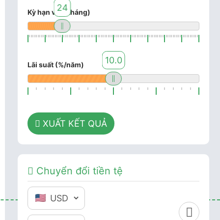
24
Kỳ hạn vay (tháng)
10.0
Lãi suất (%/năm)
XUẤT KẾT QUẢ
Chuyển đổi tiền tệ