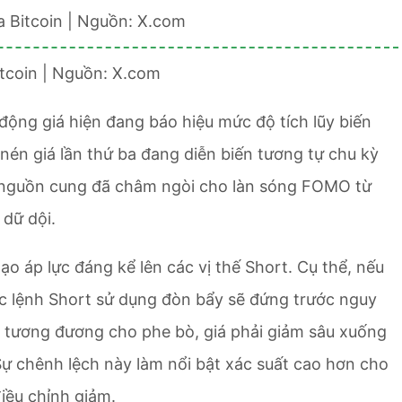
itcoin | Nguồn: X.com
động giá hiện đang báo hiệu mức độ tích lũy biến
nén giá lần thứ ba đang diễn biến tương tự chu kỳ
c nguồn cung đã châm ngòi cho làn sóng FOMO từ
 dữ dội.
tạo áp lực đáng kể lên các vị thế Short. Cụ thể, nếu
ác lệnh Short sử dụng đòn bẩy sẽ đứng trước nguy
lý tương đương cho phe bò, giá phải giảm sâu xuống
Sự chênh lệch này làm nổi bật xác suất cao hơn cho
iều chỉnh giảm.