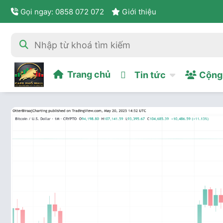
Gọi ngay: 0858 072 072
Giới thiệu
Trang chủ
Tin tức
Cộng 