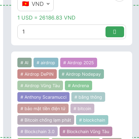
1 USD = 26186.83 VND
# AI
# airdrop
# Airdrop 2025
# Airdrop DePIN
# Airdrop Nodepay
# Airdrop Vũng Tàu
# Andrena
# Anthony Scaramucci
# băng thông
# bảo mật tiền điện tử
# bitcoin
# Bitcoin chống lạm phát
# blockchain
# Blockchain 3.0
# Blockchain Vũng Tàu