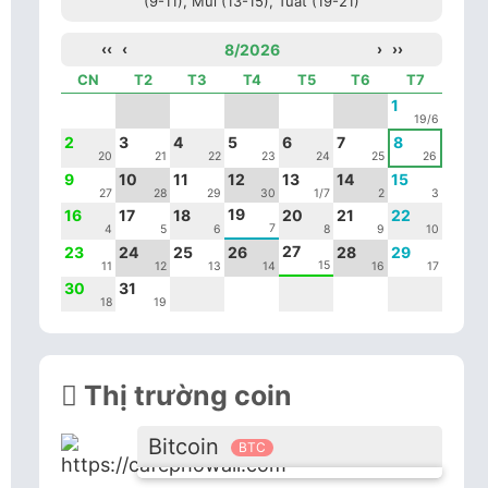
(9-11), Mùi (13-15), Tuất (19-21)
‹‹
‹
8/2026
›
››
CN
T2
T3
T4
T5
T6
T7
1
19/6
2
3
4
5
6
7
8
20
21
22
23
24
25
26
9
10
11
12
13
14
15
27
28
29
30
1/7
2
3
19
16
17
18
20
21
22
7
4
5
6
8
9
10
27
23
24
25
26
28
29
15
11
12
13
14
16
17
30
31
18
19
Thị trường coin
Bitcoin
BTC