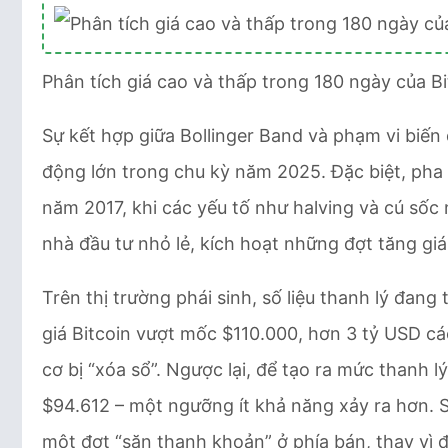
Phân tích giá cao và thấp trong 180 ngày của B
Sự kết hợp giữa Bollinger Band và phạm vi biến 
động lớn trong chu kỳ năm 2025. Đặc biệt, pha 
năm 2017, khi các yếu tố như halving và cú số
nhà đầu tư nhỏ lẻ, kích hoạt những đợt tăng giá
Trên thị trường phái sinh, số liệu thanh lý đang 
giá Bitcoin vượt mốc $110.000, hơn 3 tỷ USD c
cơ bị “xóa sổ”. Ngược lại, để tạo ra mức thanh 
$94.612 – một ngưỡng ít khả năng xảy ra hơn. 
một đợt “săn thanh khoản” ở phía bán, thay vì đ