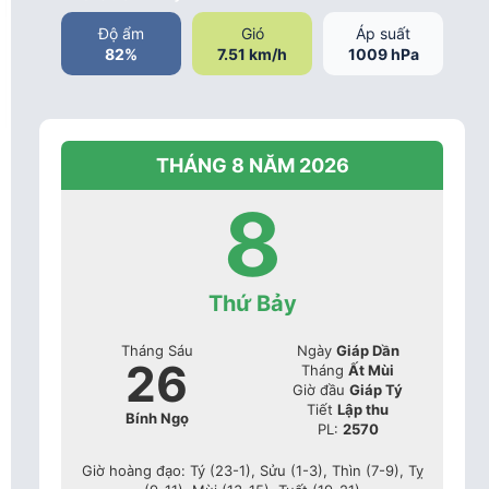
Độ ẩm
Gió
Áp suất
82%
7.51 km/h
1009 hPa
THÁNG 8 NĂM 2026
8
Thứ Bảy
Tháng Sáu
Ngày
Giáp Dần
26
Tháng
Ất Mùi
Giờ đầu
Giáp Tý
Tiết
Lập thu
Bính Ngọ
PL:
2570
Giờ hoàng đạo: Tý (23-1), Sửu (1-3), Thìn (7-9), Tỵ