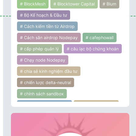
# BlockMesh
# Blocktower Capital
# Blum
# Bộ Kế hoạch & Đầu tư
# Cách kiếm tiền từ Airdrop
# Cách săn airdrop Nodepay
# cafephowall
# cấp phép quản lý
# câu lạc bộ chứng khoán
# Chạy node Nodepay
# chia sẻ kinh nghiệm đầu tư
# chiến lược delta-neutral
# chính sách sandbox
# chính sách tiền điện tử
# chính sách ưu đãi
# chứng khoán
# cơ hội đầu tư
# cơ hội và thách thức
# Coinbase Ventures