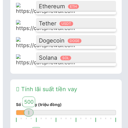
Ethereum
ETH
Tether
USDT
Dogecoin
DOGE
Solana
SOL
Tính lãi suất tiền vay
500
Số tiền vay (triệu đồng)