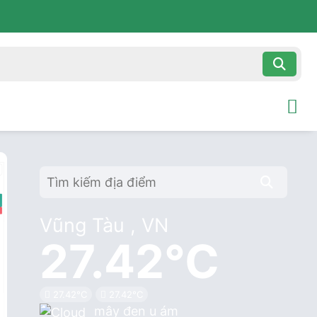
Vũng Tàu , VN
27.42°C
27.42°C
27.42°C
mây đen u ám