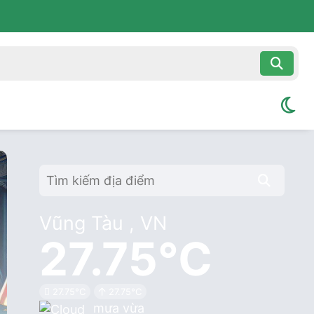
Vũng Tàu , VN
27.75°C
27.75°C
27.75°C
mưa vừa