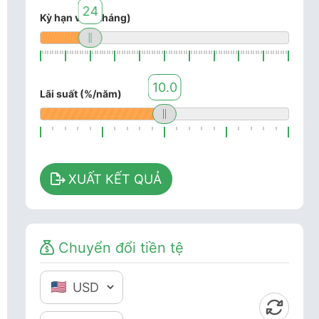
24
Kỳ hạn vay (tháng)
10.0
Lãi suất (%/năm)
XUẤT KẾT QUẢ
Chuyển đổi tiền tệ