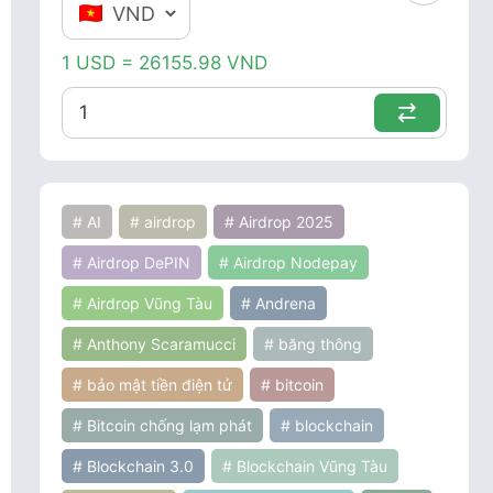
1 USD = 26155.98 VND
# AI
# airdrop
# Airdrop 2025
# Airdrop DePIN
# Airdrop Nodepay
# Airdrop Vũng Tàu
# Andrena
# Anthony Scaramucci
# băng thông
# bảo mật tiền điện tử
# bitcoin
# Bitcoin chống lạm phát
# blockchain
# Blockchain 3.0
# Blockchain Vũng Tàu