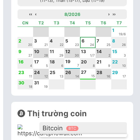
(11-13), Thân (15-17), Dậu (17-19)
‹‹
‹
8/2026
›
››
CN
T2
T3
T4
T5
T6
T7
1
19/6
2
3
4
5
6
7
8
20
21
22
23
24
25
26
9
10
11
12
13
14
15
27
28
29
30
1/7
2
3
19
16
17
18
20
21
22
7
4
5
6
8
9
10
27
23
24
25
26
28
29
15
11
12
13
14
16
17
30
31
18
19
Thị trường coin
Bitcoin
BTC