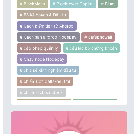
# BlockMesh
# Blocktower Capital
# Blum
# Bộ Kế hoạch & Đầu tư
# Cách kiếm tiền từ Airdrop
# Cách săn airdrop Nodepay
# cafephowall
# cấp phép quản lý
# câu lạc bộ chứng khoán
# Chạy node Nodepay
# chia sẻ kinh nghiệm đầu tư
# chiến lược delta-neutral
# chính sách sandbox
# chính sách tiền điện tử
# chính sách ưu đãi
# chứng khoán
# cơ hội đầu tư
# cơ hội và thách thức
# Coinbase Ventures