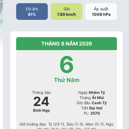
Độ ẩm
Gió
Áp suất
81%
7.89 km/h
1008 hPa
THÁNG 8 NĂM 2026
6
Thứ Năm
Tháng Sáu
Ngày
Nhâm Tý
24
Tháng
Ất Mùi
Giờ đầu
Canh Tý
Tiết
Đại thử
Bính Ngọ
PL:
2570
Giờ hoàng đạo: Tý (23-1), Sửu (1-3), Mẹo (5-7), Ngọ