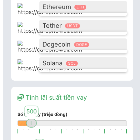
Ethereum
ETH
Tether
USDT
Dogecoin
DOGE
Solana
SOL
Tính lãi suất tiền vay
500
Số tiền vay (triệu đồng)