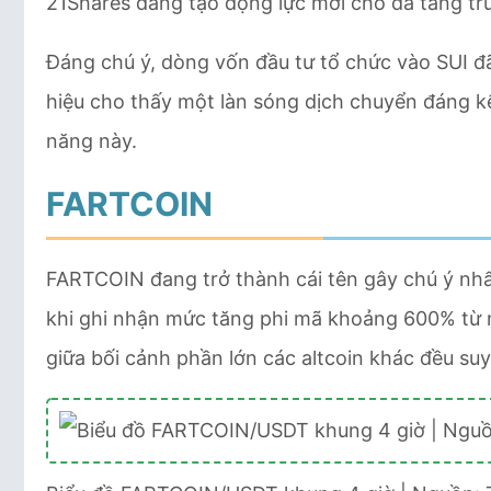
21Shares đang tạo động lực mới cho đà tăng tr
Đáng chú ý, dòng vốn đầu tư tổ chức vào SUI đã
hiệu cho thấy một làn sóng dịch chuyển đáng kể
năng này.
FARTCOIN
FARTCOIN đang trở thành cái tên gây chú ý nhất 
khi ghi nhận mức tăng phi mã khoảng 600% từ n
giữa bối cảnh phần lớn các altcoin khác đều suy