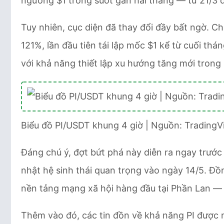
ngưỡng $1 trong suốt gần hai tháng — từ 21/3 đ
Tuy nhiên, cục diện đã thay đổi đầy bất ngờ. Ch
121%, lần đầu tiên tái lập mốc $1 kể từ cuối thán
với khả năng thiết lập xu hướng tăng mới trong
Biểu đồ PI/USDT khung 4 giờ | Nguồn: TradingV
Đáng chú ý, đợt bứt phá này diễn ra ngay trước 
nhật hệ sinh thái quan trọng vào ngày 14/5. Đồ
nền tảng mạng xã hội hàng đầu tại Phần Lan — y
Thêm vào đó, các tin đồn về khả năng PI được 