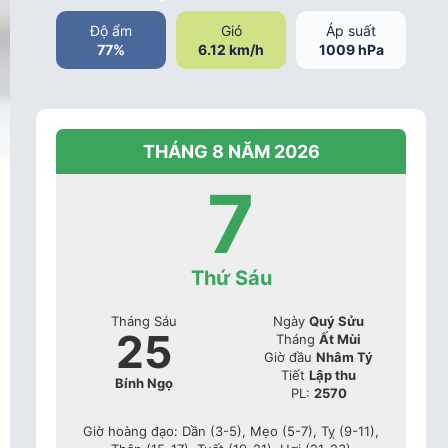
Độ ẩm
Gió
Áp suất
77%
6.12 km/h
1009 hPa
THÁNG 8 NĂM 2026
7
Thứ Sáu
Tháng Sáu
Ngày
Quý Sửu
25
Tháng
Ất Mùi
Giờ đầu
Nhâm Tý
Tiết
Lập thu
Bính Ngọ
PL:
2570
Giờ hoàng đạo: Dần (3-5), Mẹo (5-7), Tỵ (9-11),