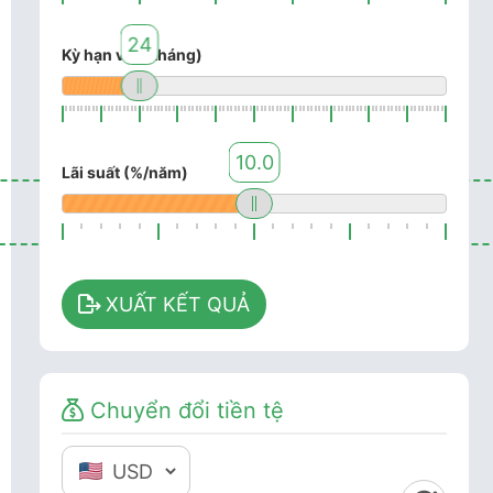
24
Kỳ hạn vay (tháng)
10.0
Lãi suất (%/năm)
XUẤT KẾT QUẢ
Chuyển đổi tiền tệ