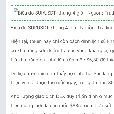
Biểu đồ SUI/USDT khung 4 giờ | Nguồn: Tradin
Hiện tại, token này chỉ còn cách đỉnh lịch sử k
có khả năng sớm kiểm tra các vùng kháng cự qu
trừ khả năng bứt phá lên trên mốc $5,30 để thiết
Dữ liệu on-chain cho thấy hệ sinh thái Sui đang
triệu ví mới được tạo mỗi ngày, trong đó hơn 8
Khối lượng giao dịch DEX duy trì ổn định ở mức 
trên mạng lưới đã cán mốc $885 triệu. Cơn sốt