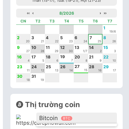
Thân (15-17), Tuất (19-21), Hợi (21-23)
‹‹
‹
8/2026
›
››
CN
T2
T3
T4
T5
T6
T7
1
19/6
2
3
4
5
6
7
8
20
21
22
23
24
25
26
9
10
11
12
13
14
15
27
28
29
30
1/7
2
3
19
16
17
18
20
21
22
7
4
5
6
8
9
10
27
23
24
25
26
28
29
15
11
12
13
14
16
17
30
31
18
19
Thị trường coin
Bitcoin
BTC