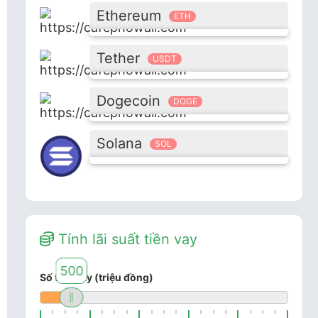
Ethereum
ETH
Tether
USDT
Dogecoin
DOGE
Solana
SOL
Tính lãi suất tiền vay
500
Số tiền vay (triệu đồng)