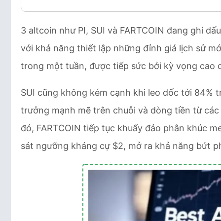
3 altcoin như PI, SUI và FARTCOIN đang ghi dấ
với khả năng thiết lập những đỉnh giá lịch sử mớ
trong một tuần, được tiếp sức bởi kỳ vọng cao q
SUI cũng không kém cạnh khi leo dốc tới 84% t
trưởng mạnh mẽ trên chuỗi và dòng tiền từ các
đó, FARTCOIN tiếp tục khuấy đảo phân khúc me
sát ngưỡng kháng cự $2, mở ra khả năng bứt ph