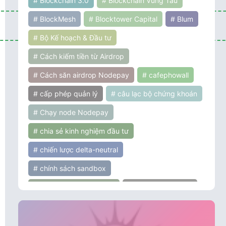
# Blockchain 3.0
# Blockchain Vũng Tàu
# BlockMesh
# Blocktower Capital
# Blum
# Bộ Kế hoạch & Đầu tư
# Cách kiếm tiền từ Airdrop
# Cách săn airdrop Nodepay
# cafephowall
# cấp phép quản lý
# câu lạc bộ chứng khoán
# Chạy node Nodepay
# chia sẻ kinh nghiệm đầu tư
# chiến lược delta-neutral
# chính sách sandbox
# chính sách tiền điện tử
# chính sách ưu đãi
# chứng khoán
# cơ hội đầu tư
# cơ hội và thách thức
# Coinbase Ventures