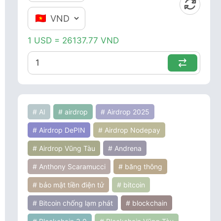
1 USD = 26137.77 VND
# AI
# airdrop
# Airdrop 2025
# Airdrop DePIN
# Airdrop Nodepay
# Airdrop Vũng Tàu
# Andrena
# Anthony Scaramucci
# băng thông
# bảo mật tiền điện tử
# bitcoin
# Bitcoin chống lạm phát
# blockchain