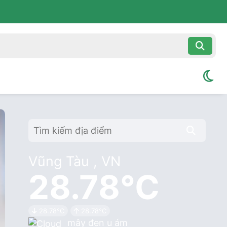
Vũng Tàu , VN
28.78°C
28.78°C
28.78°C
mây đen u ám